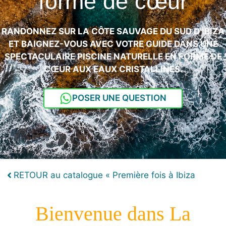
forme de cœur
RANDONNEZ SUR LA CÔTE SAUVAGE DU SUD D’IBIZA
ET BAIGNEZ-VOUS AVEC VOTRE GUIDE DANS UNE
SPECTACULAIRE PISCINE NATURELLE EN FORME DE
CŒUR AUX EAUX CRISTALLINES.
POSER UNE QUESTION
RETOUR au catalogue « Première fois à Ibiza
Bienvenue dans La