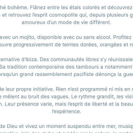
hé bohème. Flânez entre les étals colorés et découvrez 
t retrouvez l’esprit cosmopolite qui, depuis plusieurs gén
amoureux d’un mode de vie différent.
vec un mojito, disponible avec ou sans alcool. Profitez 
ouvre progressivement de teintes dorées, orangées et r
 alternative d’Ibiza. Des communautés libres s’y réunissa
. Sa tradition contemporaine des tambours a notamment
lorsqu’un grand rassemblement pacifiste dénonça la guer
e leur propre initiative. Rien n’est programmé ni mis en s
mêlent au bruit des vagues. Le rythme grandit, les vis
on. Leur présence varie, mais l’esprit de liberté et la b
l’expérience.
gt de Dieu et vivez un moment suspendu entre mer, musiqu