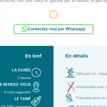
ternative, loin des clubs et guidée par la nature, le partag
Contactez-moi par Whatsapp
En bref
En détails
LA DURÉE
Difficulté 1/5 : Facil
2 heures
DE RENDEZ-VOUS
Impraticable avec 
A votre logement
Praticable avec un
LE TARIF
 DE 59€ / personne
Praticable en tongs