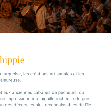
hippie
turquoise, les créations artisanales et les
haleureuse.
 et aux anciennes cabanes de pêcheurs, ou
une impressionnante aiguille rocheuse de près
 des décors les plus reconnaissables de l’île.