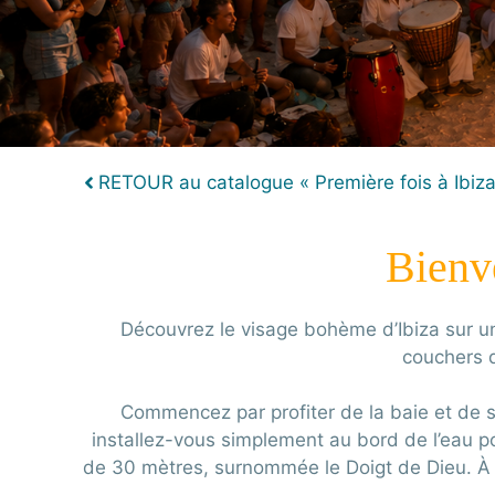
RETOUR au catalogue « Première fois à Ibiz
Bienv
Découvrez le visage bohème d’Ibiza sur une
couchers d
Commencez par profiter de la baie et de 
installez-vous simplement au bord de l’eau p
de 30 mètres, surnommée le Doigt de Dieu. À m