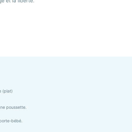
e et la liberté.
e (plat)
une poussette.
 porte-bébé.